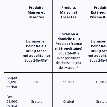
Produits
Produits
Produit
Maison et
Maison et
Extérieur
Insectes
Insectes
Piscine &
Livraison à
domicile DPD
Livraison en
Livraison
Predict (France
Point Relais
Point Rel
métropolitaine)
DPD (France
DPD (Fra
Sous 24/48 h
métropolitaine)
métropolit
avec possibilité
Sous 24h/48h*
Sous 24h/
de choisir le jour
de livraison*
Jusqu’à
59,89
€
8,90 €
11,90 €
13,90 €
d’achat
Dès
59,90
€
Gratuit
Gratuit
Gratuit
d’achat