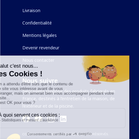
Livraison
Confidentialité
Mentions légales
Devenir revendeur
Nous contacter
Nous suivre
Nettissime propose des produits fabriqués en
France, destinés à l’entretien de la maison, de
l’extérieur et de la piscine.
COPYRIGHT ©
2026
AB7 GROUPE. TOUS DROITS RÉSERVÉS.