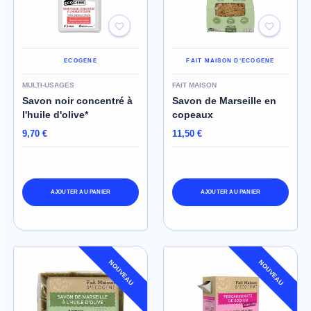
ECOGENE
FAIT MAISON D'ECOGENE
MULTI-USAGES
FAIT MAISON
Savon noir concentré à
Savon de Marseille en
l'huile d'olive*
copeaux
9,70 €
11,50 €
AJOUTER AU PANIER
AJOUTER AU PANIER
NOUVEAU
NOUVEAU