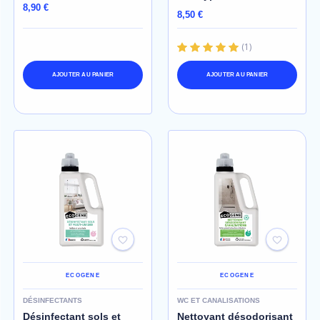
8,90 €
8,50 €
(
1
)
AJOUTER AU PANIER
AJOUTER AU PANIER
ECOGENE
ECOGENE
DÉSINFECTANTS
WC ET CANALISATIONS
Désinfectant sols et
Nettoyant désodorisant