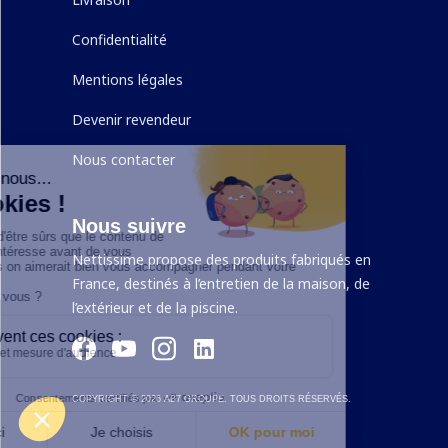
Confidentialité
Mentions légales
Devenir revendeur
Nous contacter
Nous suivre
Nettissime propose des produits fabriqués en
France, destinés à l’entretien de la maison, de
l’extérieur et de la piscine.
COPYRIGHT ©
2026
AB7 GROUPE. TOUS DROITS RÉSERVÉS.