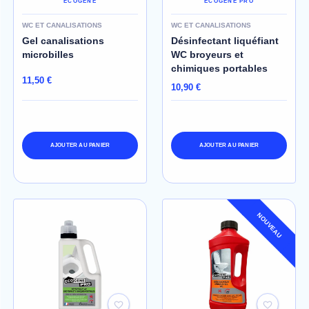
ECOGENE
ECOGENE PRO
WC ET CANALISATIONS
WC ET CANALISATIONS
Gel canalisations
Désinfectant liquéfiant
microbilles
WC broyeurs et
chimiques portables
11,50 €
10,90 €
AJOUTER AU PANIER
AJOUTER AU PANIER
NOUVEAU