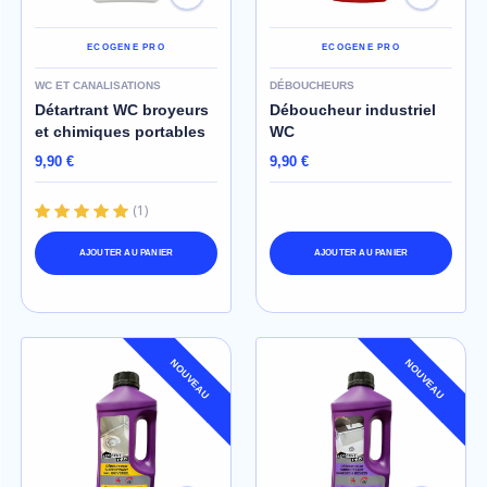
ECOGENE PRO
ECOGENE PRO
WC ET CANALISATIONS
DÉBOUCHEURS
Détartrant WC broyeurs
Déboucheur industriel
et chimiques portables
WC
9,90 €
9,90 €
(
1
)
AJOUTER AU PANIER
AJOUTER AU PANIER
NOUVEAU
NOUVEAU