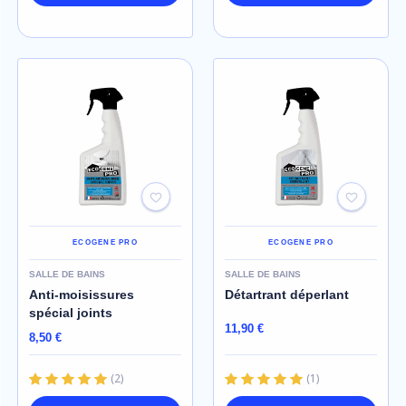
ECOGENE PRO
ECOGENE PRO
SALLE DE BAINS
SALLE DE BAINS
Anti-moisissures
Détartrant déperlant
spécial joints
11,90 €
8,50 €
(
2
)
(
1
)