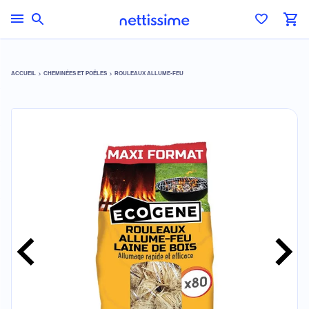
ACCUEIL
CHEMINÉES ET POÊLES
ROULEAUX ALLUME-FEU