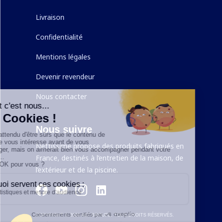
Livraison
Confidentialité
Mentions légales
Devenir revendeur
Nous contacter
Nous suivre
Nettissime propose des produits fabriqués en
France, destinés à l’entretien de la maison, de
l’extérieur et de la piscine.
COPYRIGHT ©
2026
AB7 GROUPE. TOUS DROITS RÉSERVÉS.