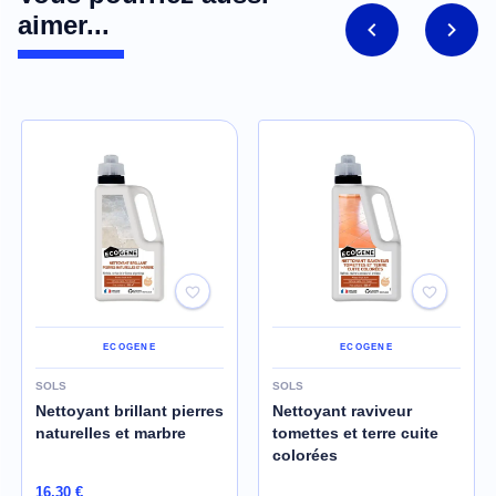
aimer...
ECOGENE
ECOGENE
SOLS
SOLS
Nettoyant brillant pierres
Nettoyant raviveur
naturelles et marbre
tomettes et terre cuite
colorées
16,30 €