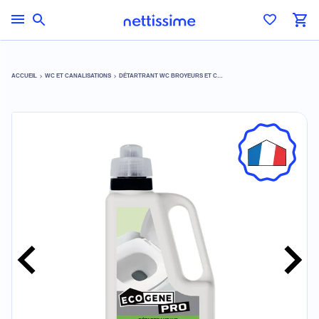
ACCUEIL
WC ET CANALISATIONS
DÉTARTRANT WC BROYEURS ET CHIMIQUES PORTABLES