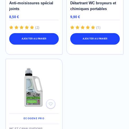
Anti-moisissures spécial
Détartrant WC broyeurs et
joints
chimiques portables
8,50 €
9,90 €
(
2
)
(
1
)
AJOUTER AU PANIER
AJOUTER AU PANIER
ECOGENE PRO
WC ET CANALISATIONS