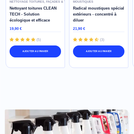
NETTOYAGE TOITURES, FAÇADES & TERRASSES
MOUSTIQUES
Nettoyant toitures CLEAN
Radical moustiques spécial
TECH - Solution
extérieurs - concentré à
écologique et efficace
diluer
19,90 €
21,90 €
(
5
)
(
3
)
AJOUTER AU PANIER
AJOUTER AU PANIER