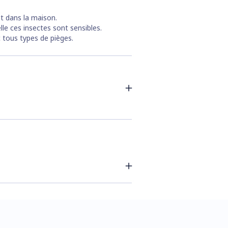
t dans la maison.
lle ces insectes sont sensibles.
 tous types de pièges.
rence à l’abri du vent.