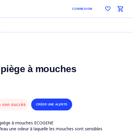
CONNEXION
S
r piège à mouches
e son succès
CRÉER UNE ALERTE
 du piège à mouches ECOGENE
’eau une odeur à laquelle les mouches sont sensibles