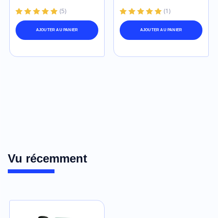
fabricant. Ne pas appliquer avec la serpillière ayant servi au
décapage. Stocker à une température comprise entre + 4°C et
(
5
)
(
1
)
+ 40°C.
AJOUTER AU PANIER
AJOUTER AU PANIER
Vu récemment