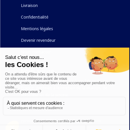
Livraison
Confidentialité
Mentions légales
Devenir revendeur
Nous contacter
Nous suivre
Nettissime propose des produits fabriqués en
France, destinés à l’entretien de la maison, de
l’extérieur et de la piscine.
COPYRIGHT ©
2026
AB7 GROUPE. TOUS DROITS RÉSERVÉS.