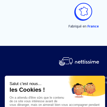
Fabriqué en
France
Je souhaite être informé(e) par e-mail de
nouveautés, conseils et offres exclusive
Nettissime
ADRESSE E-MAIL