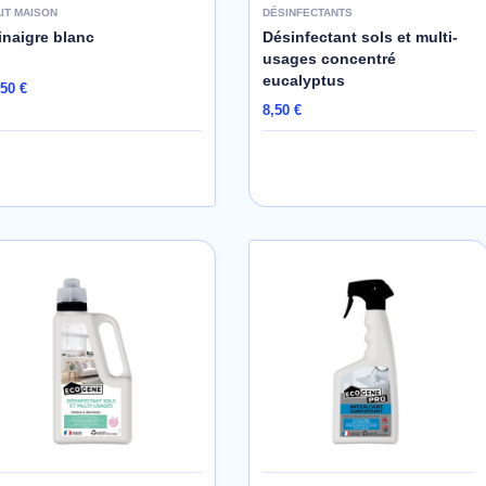
AIT MAISON
DÉSINFECTANTS
inaigre blanc
Désinfectant sols et multi-
usages concentré
eucalyptus
,50 €
8,50 €
AJOUTER AU PANIER
AJOUTER AU PANIER