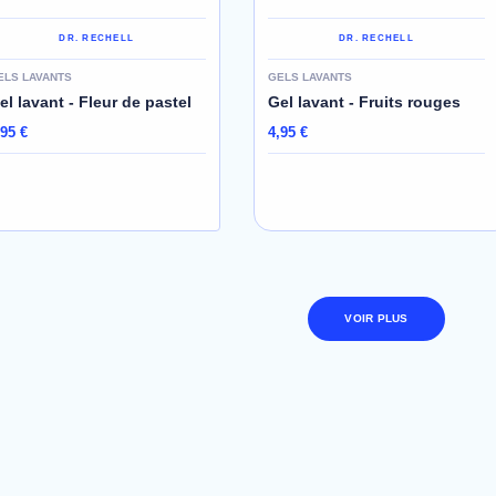
DR. RECHELL
DR. RECHELL
ELS LAVANTS
GELS LAVANTS
el lavant - Fleur de pastel
Gel lavant - Fruits rouges
,95 €
4,95 €
AJOUTER AU PANIER
AJOUTER AU PANIER
VOIR PLUS