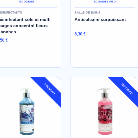
ECOGENE
ECOGENE PRO
ÉSINFECTANTS
SALLE DE BAINS
ésinfectant sols et multi-
Anticalcaire surpuissant
sages concentré fleurs
lanches
8,30 €
,50 €
NOUVEAU
NOUVEAU
AJOUTER AU PANIER
AJOUTER AU PANIER