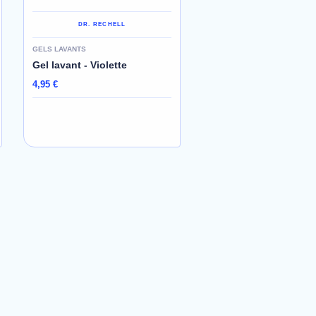
DR. RECHELL
GELS LAVANTS
Gel lavant - Violette
4,95 €
AJOUTER AU PANIER