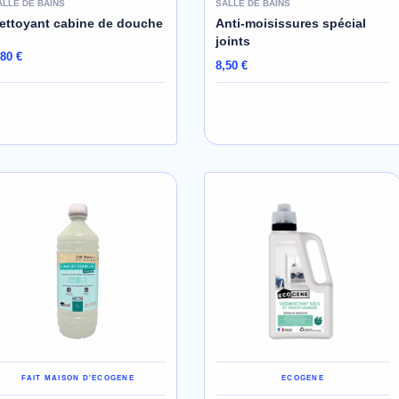
ALLE DE BAINS
SALLE DE BAINS
ettoyant cabine de douche
Anti-moisissures spécial
joints
,80 €
8,50 €
AJOUTER AU PANIER
AJOUTER AU PANIER
FAIT MAISON D'ECOGENE
ECOGENE