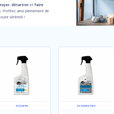
toyer
,
détartrer
et
faire
. Profitez ainsi pleinement de
oute sérénité !
ECOGENE
ECOGENE PRO