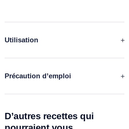
Utilisation
Verser l’équivalent de 3 cuillères à soupe de nettoyant sol dans
3 litres d’eau.
Nettoyer votre sol à l’aide d’une serpillère.
Précaution d’emploi
Sans danger pour l’environnement et son utilisateur.
Consignes de sécurité : Tenir hors de portée des enfants.
D’autres recettes qui
pourraient vous