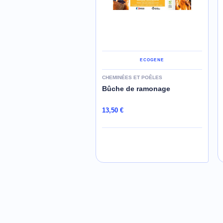
ECOGENE
ECOGENE
ES ET MOBILIERS
CHEMINÉES ET POÊLES
EURS
Bûche de ramonage
yant dégraissant
ha
13,50 €
AJOUTER AU PANIER
AJOUTER AU PANIER