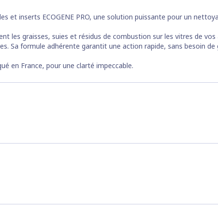
êles et inserts ECOGENE PRO
, une solution puissante pour un nettoya
nt les graisses, suies et résidus de combustion sur les vitres de vos 
ères. Sa formule adhérente garantit une action rapide, sans besoin de 
iqué en France, pour une clarté impeccable.
de ou tiède.
ace à traiter.
c une éponge préalablement humidifiée.
es graisses cuites.
 et essuyer.
 composants