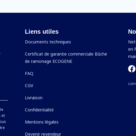
Liens utiles
No
Documents techniques
Net
en F
s
Certificat de garantie commerciale Bûche
mais
s
de ramonage ECOGENE
FAQ
CGV
COPY
Livraison
ée
Confidentialité
 et
vous
Mentions légales
tre
Devenir revendeur