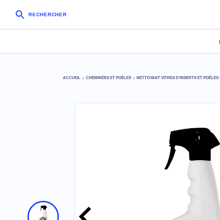
RECHERCHER
ACCUEIL
CHEMINÉES ET POÊLES
NETTOYANT VITRES D'INSERTS ET POÊLES 