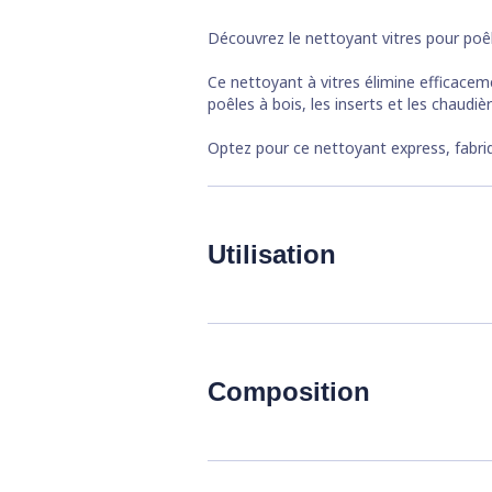
Découvrez le
nettoyant vitres pour po
Ce
nettoyant à vitres
élimine efficaceme
poêles à bois, les inserts et les chaudi
Optez pour ce
nettoyant express
, fabr
Utilisation
Pulvériser le produit sur la vitre froi
Pulvériser à environ 30 cm de la surf
Étaler le produit uniformément ave
Composition
Laisser agir quelques minutes.
Frotter si nécessaire pour éliminer l
Rincer à l'eau claire avec une éponge
Télécharger la fiche informations