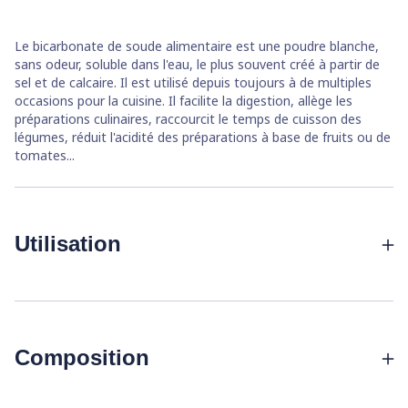
Le bicarbonate de soude alimentaire est une poudre blanche,
sans odeur, soluble dans l'eau, le plus souvent créé à partir de
sel et de calcaire. Il est utilisé depuis toujours à de multiples
occasions pour la cuisine. Il facilite la digestion, allège les
préparations culinaires, raccourcit le temps de cuisson des
légumes, réduit l'acidité des préparations à base de fruits ou de
tomates...
Utilisation
Pour la digestion :
1/2 cuillère à café dans 1 verre d'eau
facilite la digestion.
Purée :
ajouter une pincée de bicarbonate lors de la
Composition
préparation. La purée sera plus onctueuse et plus aérée.
Choux et artichauts :
5 g (1 cuillère à café) dans l’eau de
cuisson les rendra plus digestes tout en limitant le